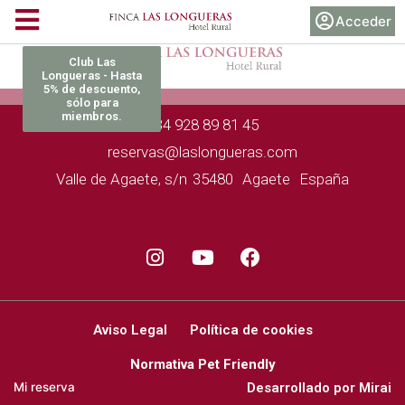
Acceder
Club Las
Longueras - Hasta
5% de descuento,
sólo para
miembros.
+34 928 89 81 45
reservas@laslongueras.com
Valle de Agaete, s/n
35480
Agaete
España
Aviso Legal
Política de cookies
Normativa Pet Friendly
Desarrollado por
Mirai
Mi reserva